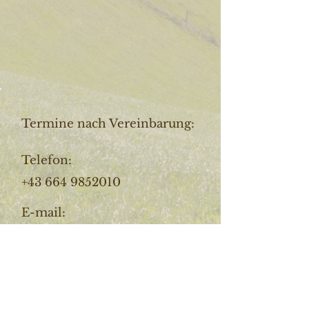
Termine nach Vereinbarung:
Telefon:
+43 664 9852010
E-mail:
fritz.melcher@aon.at